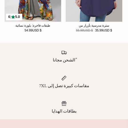
6
|
5.0
سترة مدرسية بأزرار من
طبقات فاخرة: بلوزة نسائية
$ 54.99USD
$ 55.98USD
$ 35.99USD
ًالشحن مجانا
مقاسات كبيرة تصل إلى 7XL
بطاقات الهدايا