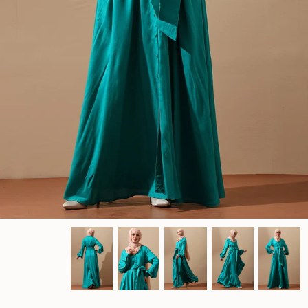
Jumpsuits
Kaftan
Kurti & Tunics
Lining
Maternity Dress
Pants
Salwar Kameez
Skirts
Sweaters and cardigans