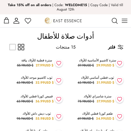
Take 15% off on all orders
| Code:
WELCOME15
| Copy Code | Valid till
August 12th
Prayer Dress
Abaya
Boys
Kufi
أدوات صلاة للأطفال
Kurta Tops & Sets
Prayer Thobes
Activewear
Girls
فلتر
15 منتجات
Rugs & Luxury Islamic Gift Set
Kids Swimwear
Bisht & Shrugs
Pants
سترة كاشيبو الأساسية للأولاد
سترة قطنية للأولاد بياقة
50 % خصم
50 % خصم
$ 55.98USD
$ 27.99USD
$ 59.98USD
$ 29.99USD
T-Shirts and Hoodies
Co-Ord Set
Izar
1
|
3.0
ثوب قطني أساسي للأولاد
ثوب كاشيبو موحد للأولاد
50 % خصم
48 % خصم
Thobes
Dress
Hijab
$ 63.98USD
$ 32.99USD
$ 63.98USD
$ 31.99USD
Hijabs
kufi
سترة شامبراي للأولاد
قميص كورتا قطني للأولاد
50 % خصم
42 % خصم
$ 63.98USD
$ 36.99USD
$ 75.98USD
$ 37.99USD
Kurta Tops & Sets for Men
Hoodies & T-Shirts
طقم كورتا قطني للأولاد
ثوب ديش داش للأولاد
50 % خصم
42 % خصم
$ 95.96USD
$ 55.98USD
$ 69.98USD
$ 34.99USD
Jacket
طقم كورتا شامبراي للأولاد
طقم كورتا للأولاد